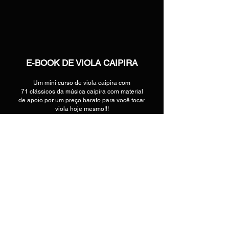
E-BOOK DE VIOLA CAIPIRA
Um mini curso de viola caipira com
71 clássicos da música caipira com material
de apoio por um preço barato para você tocar
viola hoje mesmo!!!
clique na imagem abaixo para adquirir o seu
e-book digital ou físico