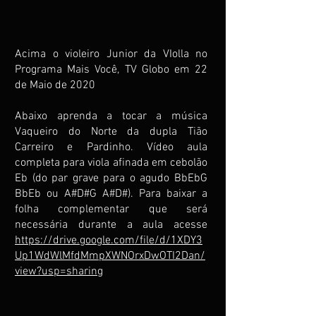
Acima o violeiro Junior da VIolla no
Programa Mais Você, TV Globo em 22
de Maio de 2020
Abaixo aprenda a tocar a música
Vaqueiro do Norte da dupla Tião
Carreiro e Pardinho. Vídeo aula
completa para viola afinada em cebolão
Eb (do par grave para o agudo BbEbG
BbEb ou A#D#G A#D#). Para baixar a
folha complementar que será
necessária durante a aula acesse
https://drive.google.com/file/d/1XDY3
Up1WdWlMfdMmpXWNOrxDwOTI2Dan/
view?usp=sharing