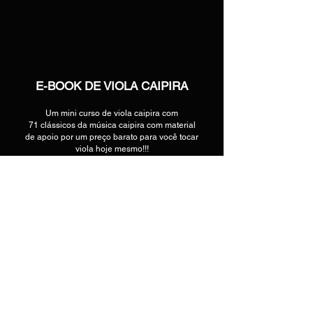
E-BOOK DE VIOLA CAIPIRA
Um mini curso de viola caipira com
71 clássicos da música caipira com material
de apoio por um preço barato para você tocar
viola hoje mesmo!!!
clique na imagem abaixo para adquirir o seu
e-book digital ou físico