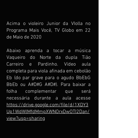
Acima o violeiro Junior da VIolla no
Programa Mais Você, TV Globo em 22
de Maio de 2020
Abaixo aprenda a tocar a música
Vaqueiro do Norte da dupla Tião
Carreiro e Pardinho. Vídeo aula
completa para viola afinada em cebolão
Eb (do par grave para o agudo BbEbG
BbEb ou A#D#G A#D#). Para baixar a
folha complementar que será
necessária durante a aula acesse
https://drive.google.com/file/d/1XDY3
Up1WdWlMfdMmpXWNOrxDwOTI2Dan/
view?usp=sharing